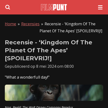
Ga
direct
naar
Home
»
Recensies
»
Recensie - ‘Kingdom Of The
de
Planet Of The Apes’ [SPOILERVRIJ!]
hoofdinhoud
Recensie - ‘Kingdom Of The
Planet Of The Apes’
[SPOILERVRIJ!]
Gepubliceerd op 8 mei 2024 om 08:00
"What a wonderfull day!"
Noa. Beeld: The Walt Disney Company Benelux