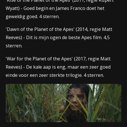
'
Rise of the Planet of the Apes
' (2011, regie
Rupert
Wyatt)
- Goed begin en James Franco doet het
geweldig goed. 4 sterren.
'
Dawn of the Planet of the Apes
' (2014, regie Matt
Reeves) - Dit is mijn ogen de beste Apes film. 4,5
sterren.
'
War for the Planet of the Apes
' (2017, regie Matt
Reeves) - De kale aap is eng, maar een zeer goed
einde voor een zeer sterkte
trilogie. 4 sterren.