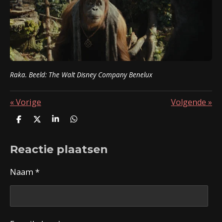
Raka. Beeld: The Walt Disney Company Benelux
«
Vorige
Volgende
»
D
D
S
D
e
e
h
e
l
e
a
l
Reactie plaatsen
e
l
r
e
n
e
n
Naam *