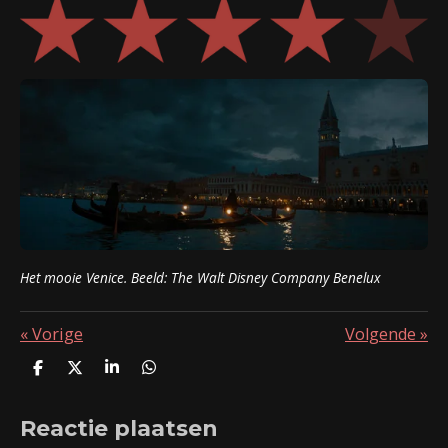
Het mooie Venice. Beeld:
The Walt Disney Company Benelux
«
Vorige
Volgende
»
D
D
S
D
e
e
h
e
l
e
a
l
Reactie plaatsen
e
l
r
e
n
e
n