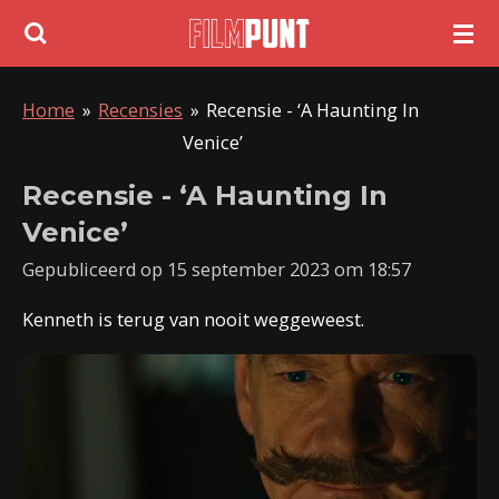
Ga
direct
naar
Home
»
Recensies
»
Recensie - ‘A Haunting In
de
Venice’
hoofdinhoud
Recensie - ‘A Haunting In
Venice’
Gepubliceerd op 15 september 2023 om 18:57
Kenneth is terug van nooit weggeweest.