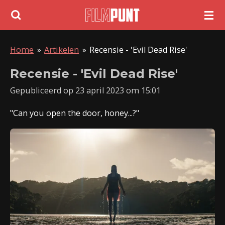
Ga
direct
naar
Home
»
Artikelen
»
Recensie - 'Evil Dead Rise'
de
hoofdinhoud
Recensie - 'Evil Dead Rise'
Gepubliceerd op 23 april 2023 om 15:01
"Can you open the door, honey...?"