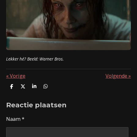
Lekker hé? Beeld: Warner Bros.
«
Vorige
Volgende
»
D
D
S
D
e
e
h
e
l
e
a
l
Reactie plaatsen
e
l
r
e
n
e
n
Naam *