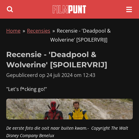
Ga
direct
naar
Home
»
Recensies
»
Recensie - 'Deadpool &
de
Wolverine' [SPOILERVRIJ]
hoofdinhoud
Recensie - 'Deadpool &
Wolverine' [SPOILERVRIJ]
Gepubliceerd op 24 juli 2024 om 12:43
"Let's f*cking go!"
De eerste foto die ooit naar buiten kwam.- Copyright
The Walt
Disney Company Benelux