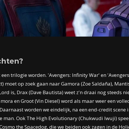
chten?
t een trilogie worden. 'Avengers: Infinity War' en 'Aveng
ratt) moet op zoek gaan naar Gamora (Zoe Saldaña), Mant
-Lord is, Drax (Dave Bautista) weet z'n draai nog steeds n
Gamora en Groot (Vin Diesel) word als maar weer een voll
 Daarnaast worden we eindelijk, na een end-credit scene 
ige man. Ook The
High Evolutionary (Chukwudi Iwuji) speel
Cosmo the Spacedog, die we beiden ook zagen in de Holi