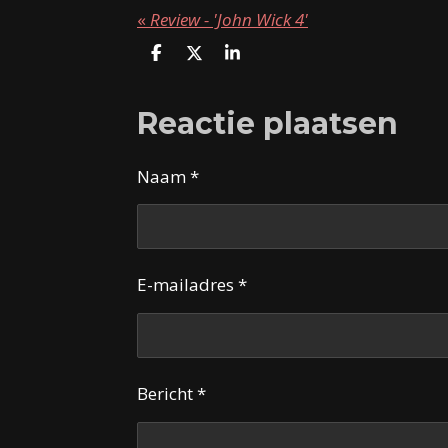
«
Review - 'John Wick 4'
D
D
S
e
e
h
l
e
a
e
l
r
Reactie plaatsen
n
e
Naam *
E-mailadres *
Bericht *